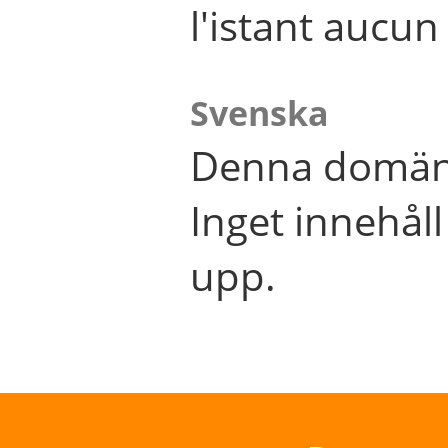
l'istant aucu
Svenska
Denna domän 
Inget innehål
upp.